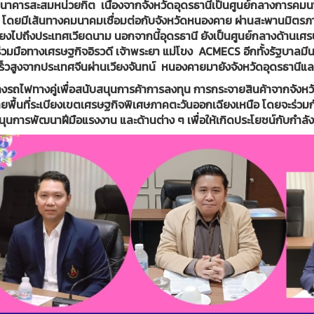
นาคารสะสมหน่วยกิต เนื่องจากจังหวัดอุดรธานีเป็นศูนย์กลางการคมนา
โดยมีเส้นทางคมนาคมเชื่อมต่อกับจังหวัดหนองคาย ผ่านสะพานมิตร
มโยงไปถึงประเทศเวียดนาม นอกจากนี้อุดรธานี ยังเป็นศูนย์กลางด้านเ
่วมมือทางเศรษฐกิจอิรวดี เจ้าพระยา แม่โขง ACMECS อีกทั้งรัฐบาลม
ร็วสูงจากประเทศจีนผ่านเวียงจันทน์ หนองคายมายังจังหวัดอุดรธานีแล
างรถไฟทางคู่เพื่อสนับสนุนการค้าการลงทุน การกระจายสินค้าจากจังหวัด
ยพื้นที่ระเบียงเขตเศรษฐกิจพิเศษภาคตะวันออกเฉียงเหนือ โดยจะร่ว
ุนการพัฒนาฝีมือแรงงาน และด้านต่าง ๆ เพื่อให้เกิดประโยชน์กับกำลังค