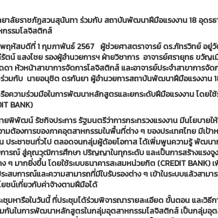
ยาลัยราชภัฏสวนสุนันทา ร่วมกับ สถาบันพัฒนาฝีมือแรงงาน 18 อุดรธานี
หกรรมโลจิสติกส์
ันพฤหัสบดีที่ 1 กุมภาพันธ์ 2567 ผู้ช่วยศาสตราจารย์ ดร.ภัทรวิทย์ อยู
ีรัตน์ แสงไชย รองผู้อำนวยการฯ ฝ่ายวิชาการ อาจารย์ศรายุทธ ขวัญเมื
ดดา หัวหน้าสาขาการจัดการโลจิสติกส์ และอาจารย์ประจำสาขาการจัดก
มร่วมกับ นายอนุชิต ดรกันยา ผู้อำนวยการสถาบันพัฒนาฝีมือแรงงาน 
หารือความร่วมมือในการพัฒนาหลักสูตรและยกระดับฝีมือแรงงาน โดยใช
IT BANK)
นายพิพัฒน์ รัชกิจประการ รัฐมนตรีว่าการกระทรวงแรงงาน มีนโยบาย
ามต้องการของภาคอุตสาหกรรมในพื้นที่ต่าง ๆ ของประเทศไทย มีเป้าหมา
น ประชาชนทั่วไป ตลอดจนกลุ่มผู้ด้อยโอกาส ได้เพิ่มพูนความรู้ พัฒน
การณ์ สู่คุณวุฒิการศึกษา ปริญญาในทุกระดับ และเป็นการสร้างแรงจู
่าง ๆ มากยิ่งขึ้น โดยใช้ระบบธนาคารสะสมหน่วยกิต (CREDIT BANK) เพ
ประสบการณ์และความสามารถที่มีใบรับรองต่าง ๆ เข้าในระบบแล้วสาม
โยชน์เกี่ยวกับค่าจ้างตามฝีมือได้
ชุมหารือในวันนี้ ที่ประชุมได้ร่วมพิจารณารายละเอียด ขั้นตอน และว
วมกันในการพัฒนาหลักสูตรในกลุ่มอุตสาหกรรมโลจิสติกส์ เป็นกลุ่มอุต