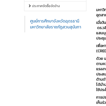
ประกาศจัดซื้อจัดจ้าง
มหาวิท
อุตสา
ศูนย์การศึกษาจังหวัดอุดรธานี
เมื่อว
มหาวิทยาลัยราชภัฏสวนสุนันทา
ดร.วล
แสนบุ
ประชุ
เพื่อ
(CRED
ด้วย 
ตามคว
แรงงา
ประสบ
ด้านต
ได้นำ
ใช้ประ
การประ
เห็นร่