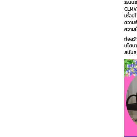
ระบบธ
CLMV 
เชื่อ
ความร
ความเ
ก่อสร้
นโยบา
สนับสน