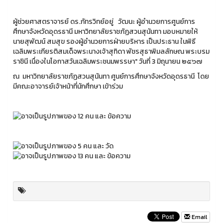
ผู้ช่วยศาสตราจารย์ ดร.ภัทรวิทย์อยู่ วัฒนะ ผู้อำนวยการศูนย์การ
ศึกษาจังหวัดอุดรธานี มหาวิทยาลัยราชภัฏสวนสุนันทา มอบหมายให้
นายสุพัฒน์ สมสุข รองผู้อำนวยการฝ่ายบริหาร เป็นประธาน ในพิธี
เฉลิมพระเกียรติสมเด็จพระนางเจ้าสุทิดา พัชรสุธาพิมลลักษณ พระบรม
ราชินี เนื่องในโอกาสวันเฉลิมพระชนมพรรษา" วันที่ 3 มิถุนายน ๒๕๖๗
ณ มหาวิทยาลัยราชภัฏสวนสุนันทา ศูนย์การศึกษาจังหวัดอุดรธานี โดย
มีคณะอาจารย์เจ้าหน้าที่นักศึกษา เข้าร่วม
Email