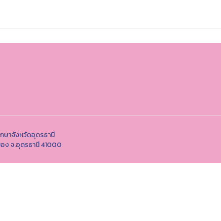
กษาจังหวัดอุดรธานี
มือง จ.อุดรธานี 41000