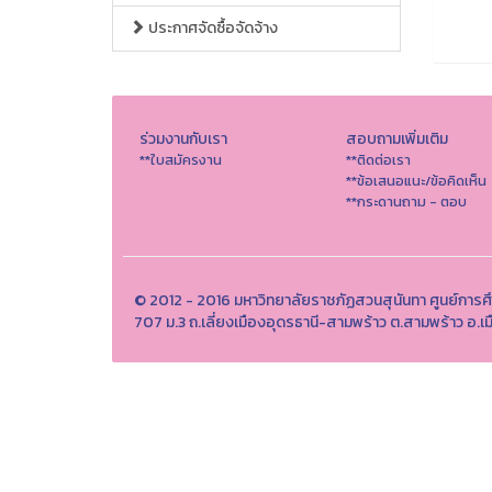
ประกาศจัดซื้อจัดจ้าง
ร่วมงานกับเรา
สอบถามเพิ่มเติม
**ใบสมัครงาน
**ติดต่อเรา
**ข้อเสนอแนะ/ข้อคิดเห็น
**กระดานถาม - ตอบ
© 2012 - 2016 มหาวิทยาลัยราชภัฏสวนสุนันทา ศูนย์การศึ
707 ม.3 ถ.เลี่ยงเมืองอุดรธานี-สามพร้าว ต.สามพร้าว อ.เ