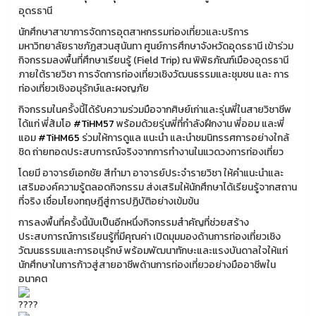
อุดรธานี
นักศึกษาสาขาการจัดการอุตสาหกรรมท่องเที่ยวและบริการ
มหาวิทยาลัยราชภัฏสวนสุนันทา ศูนย์การศึกษาจังหวัดอุดรธานี เข้าร่วม
กิจกรรมลงพื้นที่ศึกษาเรียนรู้ (Field Trip) ณ พิพิธภัณฑ์เมืองอุดรธานี
ภายใต้รายวิชา การจัดการท่องเที่ยวเชิงวัฒนธรรมและชุมชน และ การ
ท่องเที่ยวเชิงอนุรักษ์และผจญภัย
กิจกรรมในครั้งนี้ได้รับความร่วมมือจากศิษย์เก่าและรุ่นพี่ในสายวิชาชีพ
ได้แก่ พี่ส้มโอ
#TiHM57
พร้อมด้วยรุ่นพี่ที่กำลังฝึกงาน พี่ออม และพี่
แอม
#TiHM65
ร่วมให้การดูแล แนะนำ และนำชมนิทรรศการอย่างใกล้
ชิด ถ่ายทอดประสบการณ์จริงจากการทำงานในแวดวงการท่องเที่ยว
โดยมี อาจารย์เอกชัย สีทำมา อาจารย์ประจำรายวิชา ให้คำแนะนำและ
เสริมองค์ความรู้ตลอดกิจกรรม ส่งเสริมให้นักศึกษาได้เรียนรู้จากสถาน
ที่จริง เชื่อมโยงทฤษฎีสู่การปฏิบัติอย่างเข้มข้น
การลงพื้นที่ครั้งนี้นับเป็นอีกหนึ่งกิจกรรมสำคัญที่ช่วยสร้าง
ประสบการณ์การเรียนรู้ที่มีคุณค่า เปิดมุมมองด้านการท่องเที่ยวเชิง
วัฒนธรรมและการอนุรักษ์ พร้อมพัฒนาทักษะและแรงบันดาลใจให้แก่
นักศึกษาในการก้าวสู่สายอาชีพด้านการท่องเที่ยวอย่างมืออาชีพใน
อนาคต