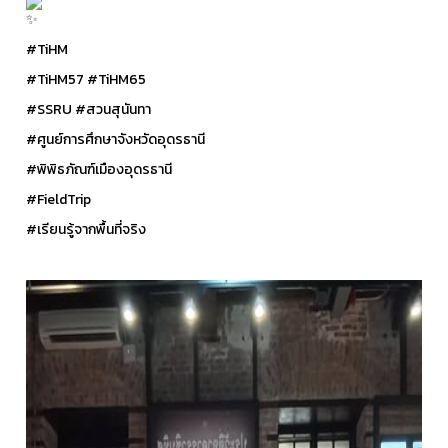
#TiHM
#TiHM57
#TiHM65
#SSRU
#สวนสุนันทา
#ศูนย์การศึกษาจังหวัดอุดรธานี
#พิพิธภัณฑ์เมืองอุดรธานี
#FieldTrip
#เรียนรู้จากพื้นที่จริง