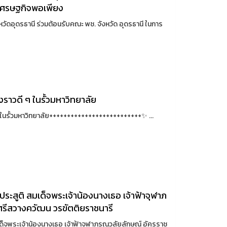
านเศรษฐกิจพอเพียง
วัดอุดรธานี ร่วมต้อนรับคณะ พช. จังหวัด อุดรธานี ในการ
ราวดี ๆ ในรั้วมหาวิทยาลัย
 ในรั้วมหาวิทยาลัย++++++++++++++++++++++++++✨ ...
ะสูติ สมเด็จพระเจ้าน้องนางเธอ เจ้าฟ้าจุฬาภ
ศรีสวางควัฒน วรขัตติยราชนารี
็จพระเจ้าน้องนางเธอ เจ้าฟ้าจุฬาภรณวลัยลักษณ์ อัครราช