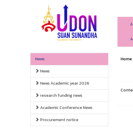
A
A
News
Home
News
News Academic year 2026
Conte
research funding news
Academic Conference News
Procurement notice