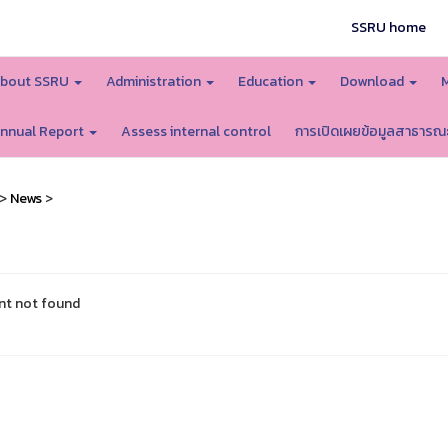
SSRU home
bout SSRU
Administration
Education
Download
nnual Report
Assess internal control
การเปิดเผยข้อมูลสาธารณ
>
News
>
nt not found