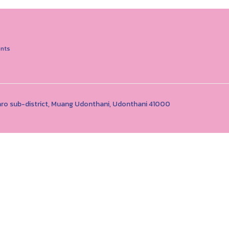
nts
o sub-district, Muang Udonthani, Udonthani 41000