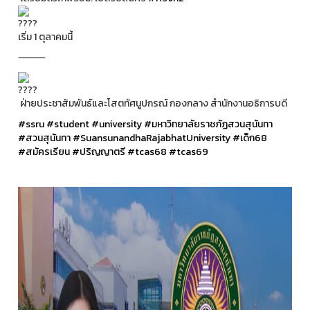
เริ่ม 1 ตุลาคมนี้
⸻
ฝ่ายประชาสัมพันธ์และโสตทัศนูปกรณ์ กองกลาง สำนักงานอธิการบดี
#ssru
#student
#university
#มหาวิทยาลัยราชภัฏสวนสุนันทา
#สวนสุนันทา
#SuansunandhaRajabhatUniversity
#เด็ก68
#สมัครเรียน
#ปริญญาตรี
#tcas68
#tcas69