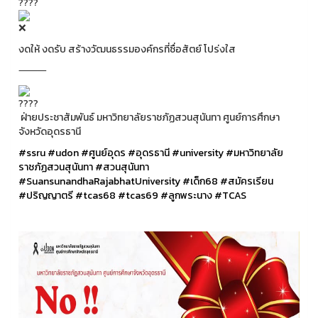
งดให้ งดรับ สร้างวัฒนธรรมองค์กรที่ซื่อสัตย์ โปร่งใส
⸻
ฝ่ายประชาสัมพันธ์ มหาวิทยาลัยราชภัฏสวนสุนันทา ศูนย์การศึกษา
จังหวัดอุดรธานี
#ssru
#udon
#ศูนย์อุดร
#อุดรธานี
#university
#มหาวิทยาลัย
ราชภัฏสวนสุนันทา
#สวนสุนันทา
#SuansunandhaRajabhatUniversity
#เด็ก68
#สมัครเรียน
#ปริญญาตรี
#tcas68
#tcas69
#ลูกพระนาง
#TCAS