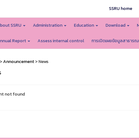
SSRU home
bout SSRU
Administration
Education
Download
nnual Report
Assess internal control
การเปิดเผยข้อมูลสาธารณ
>
Announcement
> News
s
nt not found