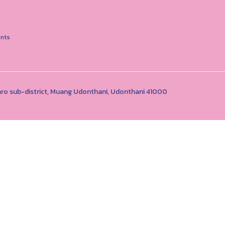
nts
o sub-district, Muang Udonthani, Udonthani 41000