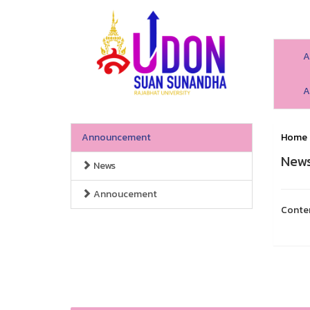
A
A
Announcement
Home
New
News
Annoucement
Conte